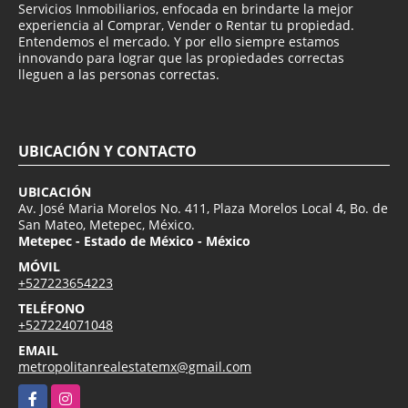
Servicios Inmobiliarios, enfocada en brindarte la mejor
experiencia al Comprar, Vender o Rentar tu propiedad.
Entendemos el mercado. Y por ello siempre estamos
innovando para lograr que las propiedades correctas
lleguen a las personas correctas.
UBICACIÓN Y CONTACTO
UBICACIÓN
Av. José Maria Morelos No. 411, Plaza Morelos Local 4, Bo. de
San Mateo, Metepec, México.
Metepec - Estado de México - México
MÓVIL
+527223654223
TELÉFONO
+527224071048
EMAIL
metropolitanrealestatemx@gmail.com
Facebook
Instagram