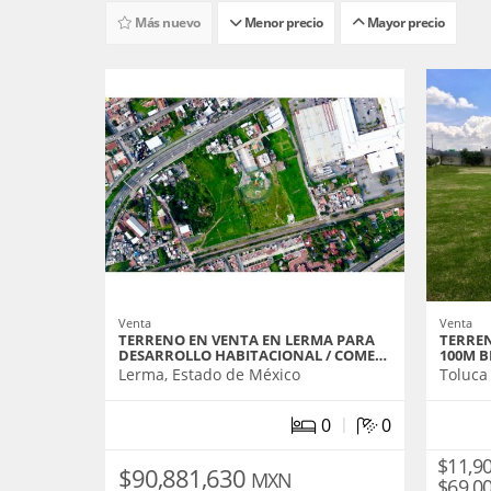
Más nuevo
Menor precio
Mayor precio
Venta
Venta
TERRENO EN VENTA EN LERMA PARA
TERREN
DESARROLLO HABITACIONAL / COME…
100M B
Lerma, Estado de México
Toluca
|
0
0
$11,9
$90,881,630
MXN
$69,0