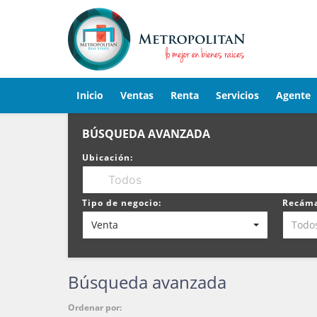
Inicio
Ventas
Renta
Servicios
Agente
BÚSQUEDA AVANZADA
Ubicación:
Tipo de negocio:
Recáma
Venta
Todo
Búsqueda avanzada
Ordenar por: