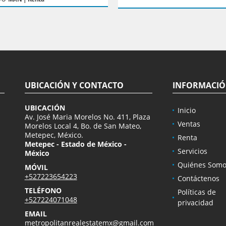
UBICACIÓN Y CONTACTO
INFORMACI
UBICACIÓN
Inicio
Av. José Maria Morelos No. 411, Plaza
Ventas
Morelos Local 4, Bo. de San Mateo,
Metepec, México.
Renta
Metepec - Estado de México -
Servicios
México
Quiénes Somo
MÓVIL
+527223654223
Contáctenos
TELÉFONO
Políticas de
+527224071048
privacidad
EMAIL
metropolitanrealestatemx@gmail.com