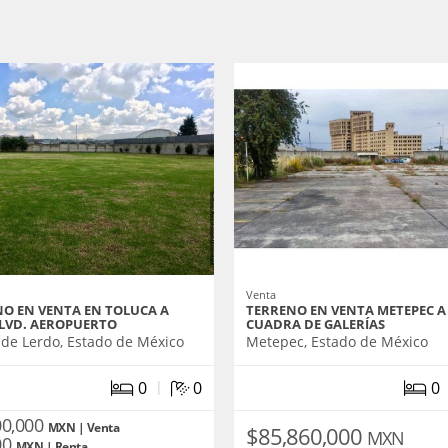
Venta
O EN VENTA EN TOLUCA A
TERRENO EN VENTA METEPEC A
LVD. AEROPUERTO
CUADRA DE GALERÍAS
 de Lerdo, Estado de México
Metepec, Estado de México
|
0
0
0
00,000
MXN | Venta
$85,860,000
MXN
00
MXN | Renta