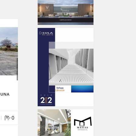
 UNA
|
0