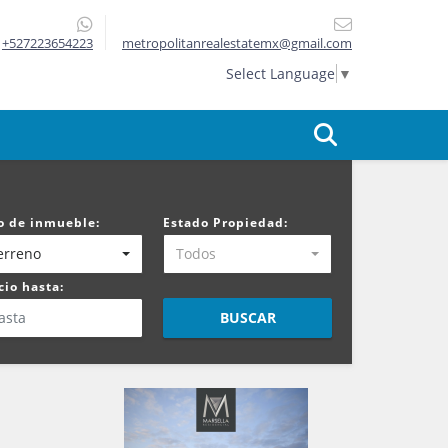
+527223654223
metropolitanrealestatemx@gmail.com
Select Language
▼
o de inmueble:
Estado Propiedad:
erreno
Todos
cio hasta:
BUSCAR