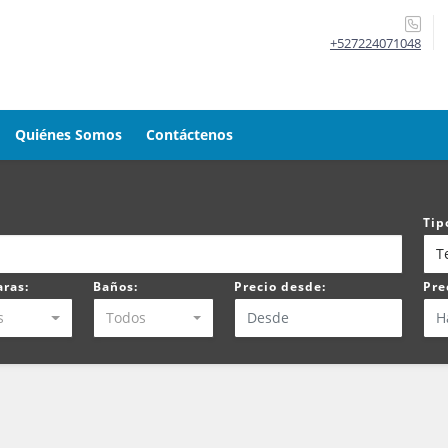
+527224071048
Quiénes Somos
Contáctenos
Tip
T
ras:
Baños:
Precio desde:
Pre
s
Todos